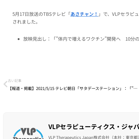
5月17日放送のTBSテレビ「
あさチャン！
」で、VLPセラピ
されました。
放映見出し：「”体内で増えるワクチン”開発へ 10分の
古い記事
【報道・掲載】2021/5/15 テレビ朝日「サタデーステーション」：「”国産”の次世代ワクチン 少量接種も”コピー機能”で…」
VLPセラピューティクス・ジャ
VLP Therapeutics Japan株式会社（本