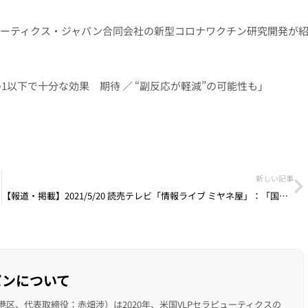
ューティクス・ジャパン合同会社の新型コロナワクチン研究開発が
1以下で十分な効果 期待 ／ “副反応が軽減”の可能性も」
新しい記事
【報道・掲載】2021/5/20 読売テレビ「情報ライブ ミヤネ屋」：「国産ワクチン”増殖型”も／摂取量10分の1以下に／国内6つの機関と共同研究開発／VLPセラピューティクス・ジャパン社」
パンについて
社：東京都港区、代表取締役：赤畑渉）は2020年、米国VLPセラピューティクスの