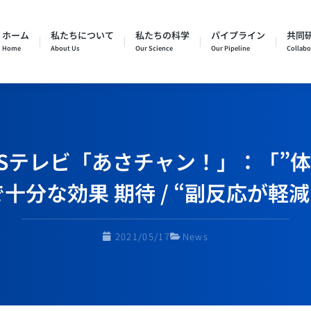
ホーム
私たちについて
私たちの科学
パイプライン
共同研
Home
About Us
Our Science
Our Pipeline
Collabo
7 TBSテレビ「あさチャン！」：
で十分な効果 期待 / “副反応が軽
2021/05/17
News