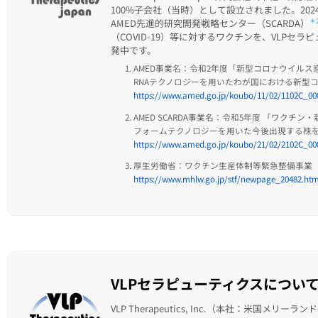
100%子会社（当時）として設立されました。20
AMED先進的研究開発戦略センター（SCARDA）
＊
（COVID-19）等に対するワクチンを、VLP
発中です。
AMED事業名：令和2年度「新型コロナウイルス感
RNAテクノロジーを用いたわが国における新型コ
https://www.amed.go.jp/koubo/11/02/1102C_00
AMED SCARDA事業名：令和5年度 「ワク
フォームテクノロジーを用いた今後出現する株
https://www.amed.go.jp/koubo/21/02/2102C_00
厚生労働省：ワクチン生産体制等緊急整備事業（
https://www.mhlw.go.jp/stf/newpage_20482.htm
VLPセラピューティクスについ
VLP Therapeutics, Inc.（本社：米国