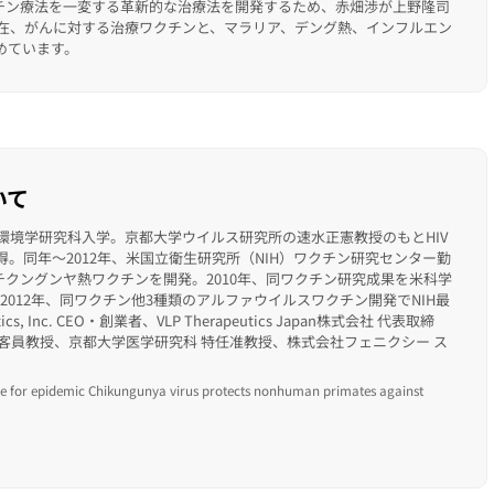
チン療法を一変する革新的な治療法を開発するため、赤畑渉が上野隆司
現在、がんに対する治療ワクチンと、マラリア、デング熱、インフルエン
めています。
いて
・環境学研究科入学。京都大学ウイルス研究所の速水正憲教授のもとHIV
得。同年～2012年、米国立衛生研究所（NIH）ワクチン研究センター勤
たチクングンヤ熱ワクチンを開発。2010年、同ワクチン研究成果を米科学
2012年、同ワクチン他3種類のアルファウイルスワクチン開発でNIH最
tics, Inc. CEO・創業者、VLP Therapeutics Japan株式会社 代表取締
客員教授、京都大学医学研究科 特任准教授、株式会社フェニクシー ス
cine for epidemic Chikungunya virus protects nonhuman primates against