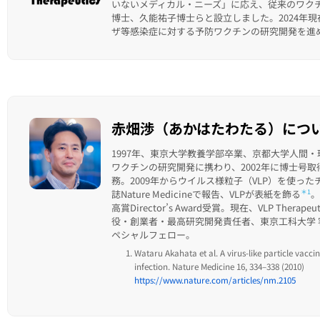
いないメディカル・ニーズ」に応え、従来のワク
博士、久能祐子博士らと設立しました。2024年
ザ等感染症に対する予防ワクチンの研究開発を進
赤畑渉（あかはたわたる）につ
1997年、東京大学教養学部卒業、京都大学人間
ワクチンの研究開発に携わり、2002年に博士号取
務。2009年からウイルス様粒子（VLP）を使っ
誌Nature Medicineで報告、VLPが表紙を飾る
＊1
。
高賞Director’s Award受賞。現在、VLP Therapeu
役・創業者・最高研究開発責任者、東京工科大学 
ペシャルフェロー。
Wataru Akahata et al. A virus-like particle vac
infection. Nature Medicine 16, 334–338 (2010)
https://www.nature.com/articles/nm.2105