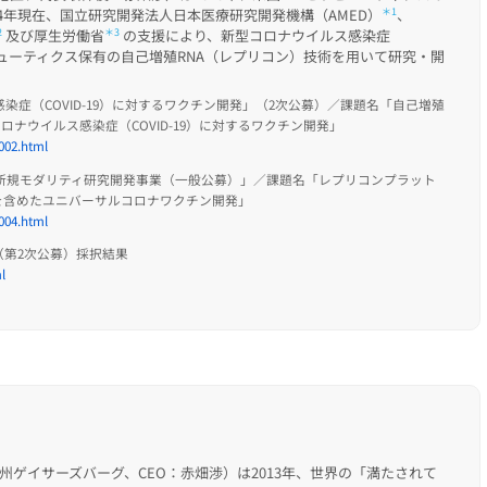
24年現在、国立研究開発法人日本医療研究開発機構（AMED）
＊1
、
2
及び厚生労働省
＊3
の支援により、新型コロナウイルス感染症
セラピューティクス保有の自己増殖RNA（レプリコン）技術を用いて研究・開
染症（COVID-19）に対するワクチン開発」（2次公募）／課題名「自己増殖
ロナウイルス感染症（COVID-19）に対するワクチン開発」
002.html
チン・新規モダリティ研究開発事業（一般公募）」／課題名「レプリコンプラット
を含めたユニバーサルコロナワクチン開発」
004.html
第2次公募）採択結果
l
て
メリーランド州ゲイサーズバーグ、CEO：赤畑渉）は2013年、世界の「満たされて