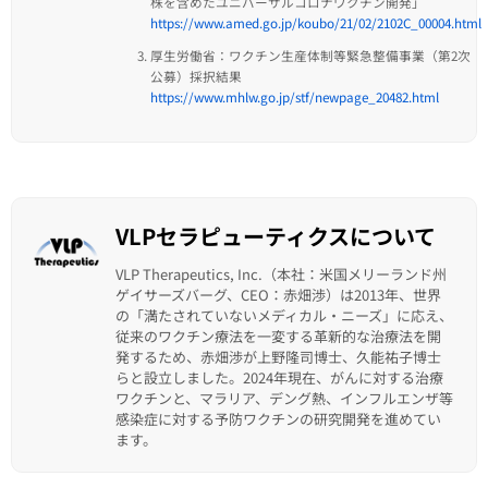
株を含めたユニバーサルコロナワクチン開発」
https://www.amed.go.jp/koubo/21/02/2102C_00004.html
厚生労働省：ワクチン生産体制等緊急整備事業（第2次
公募）採択結果
https://www.mhlw.go.jp/stf/newpage_20482.html
VLPセラピューティクスについて
VLP Therapeutics, Inc.（本社：米国メリーランド州
ゲイサーズバーグ、CEO：赤畑渉）は2013年、世界
の「満たされていないメディカル・ニーズ」に応え、
従来のワクチン療法を一変する革新的な治療法を開
発するため、赤畑渉が上野隆司博士、久能祐子博士
らと設立しました。2024年現在、がんに対する治療
ワクチンと、マラリア、デング熱、インフルエンザ等
感染症に対する予防ワクチンの研究開発を進めてい
ます。