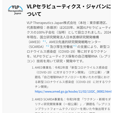
VLPセラピューティクス・ジャパンに
ついて
VLP Therapeutics Japan株式会社（本社：東京都港区、
代表取締役：赤畑渉）は2020年、米国VLPセラピューティ
クスの100%子会社（当時）として設立されました。2024
年現在、国立研究開発法人日本医療研究開発機構
（AMED）
＊1
、AMED先進的研究開発戦略センター
（SCARDA）
＊2
及び厚生労働省
＊3
の支援により、新型コ
ロナウイルス感染症（COVID-19）等に対するワクチン
を、VLPセラピューティクス保有の自己増殖RNA（レプリ
コン）技術を用いて研究・開発中です。
AMED事業名：令和2年度「新型コロナウイルス感染症
（COVID-19）に対するワクチン開発」（2次公募）／課
題名「自己増殖RNAテクノロジーを用いたわが国におけ
る新型コロナウイルス感染症（COVID-19）に対するワク
チン開発」
https://www.amed.go.jp/koubo/11/02/1102C_00002.html
AMED SCARDA事業名：令和5年度 「ワクチン・新規モダ
リティ研究開発事業（一般公募）」／課題名「レプリコ
ンプラットフォームテクノロジーを用いた今後出現する