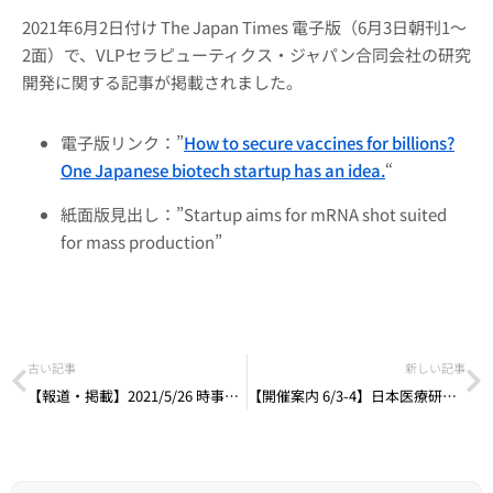
2021年6月2日付け The Japan Times 電子版（6月3日朝刊1～
2面）で、VLPセラピューティクス・ジャパン合同会社の研究
開発に関する記事が掲載されました。
電子版リンク：”
How to secure vaccines for billions?
One Japanese biotech startup has an idea.
“
紙面版見出し：”Startup aims for mRNA shot suited
for mass production”
古い記事
新しい記事
【報道・掲載】2021/5/26 時事通信社「創薬ベンチャーが国内治験 コロナワクチン、選択肢増加へ」
【開催案内 6/3-4】日本医療研究開発機構（AMED）「4回TRSシンポジウム：新型コロナウイルス感染症対策関連研究開発事業の成果報告会」（VLPTジャパン赤畑渉、2日目「ワクチン開発」セッションで登壇）