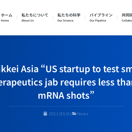
ホーム
私たちについて
私たちの科学
パイプライン
共同研
Home
About Us
Our Science
Our Pipeline
Collabo
Asia “US startup to test sma
rapeutics jab requires less th
mRNA shots”
2021/05/01
News