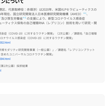
パンについて
社：東京都港区、代表取締役：赤畑渉）は2020年、米国VLPセラピューティクスの
24年現在、国立研究開発法人日本医療研究開発機構（AMED）
＊1
、
2
及び厚生労働省
＊3
の支援により、新型コロナウイルス感染症
セラピューティクス保有の自己増殖RNA（レプリコン）技術を用いて研究・開
染症（COVID-19）に対するワクチン開発」（2次公募）／課題名「自己増殖
ロナウイルス感染症（COVID-19）に対するワクチン開発」
002.html
チン・新規モダリティ研究開発事業（一般公募）」／課題名「レプリコンプラット
を含めたユニバーサルコロナワクチン開発」
004.html
第2次公募）採択結果
l
て