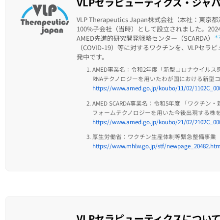
VLPセラピューティクス・ジャ
VLP Therapeutics Japan株式会社（本
100%子会社（当時）として設立されました。20
AMED先進的研究開発戦略センター（SCARDA）
＊
（COVID-19）等に対するワクチンを、VLP
発中です。
AMED事業名：令和2年度「新型コロナウイルス感
RNAテクノロジーを用いたわが国における新型コ
https://www.amed.go.jp/koubo/11/02/1102C_00
AMED SCARDA事業名：令和5年度 「ワク
フォームテクノロジーを用いた今後出現する株
https://www.amed.go.jp/koubo/21/02/2102C_00
厚生労働省：ワクチン生産体制等緊急整備事業（
https://www.mhlw.go.jp/stf/newpage_20482.htm
VLPセラピューティクスについ