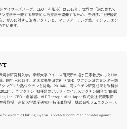
メリーランド州ゲイサーズバーグ、CEO：赤畑渉）は2013年、世界の「満たされて
チン療法を一変する革新的な治療法を開発するため、赤畑渉が上野隆司
現在、がんに対する治療ワクチンと、マラリア、デング熱、インフルエン
めています。
いて
・環境学研究科入学。京都大学ウイルス研究所の速水正憲教授のもとHIV
得。同年～2012年、米国立衛生研究所（NIH）ワクチン研究センター勤
たチクングンヤ熱ワクチンを開発。2010年、同ワクチン研究成果を米科学
2012年、同ワクチン他3種類のアルファウイルスワクチン開発でNIH最
tics, Inc. CEO・創業者、VLP Therapeutics Japan株式会社 代表取締
客員教授、京都大学医学研究科 特任准教授、株式会社フェニクシー ス
cine for epidemic Chikungunya virus protects nonhuman primates against