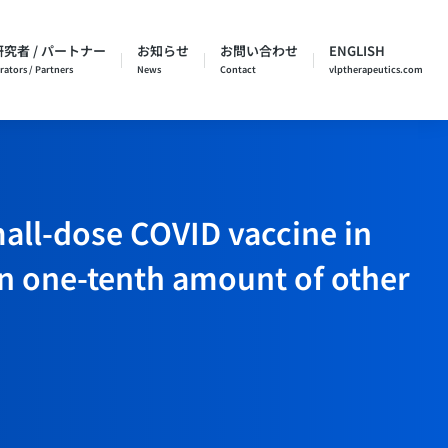
究者 / パートナー
お知らせ
お問い合わせ
ENGLISH
rators / Partners
News
Contact
vlptherapeutics.com
ll-dose COVID vaccine in
an one-tenth amount of other