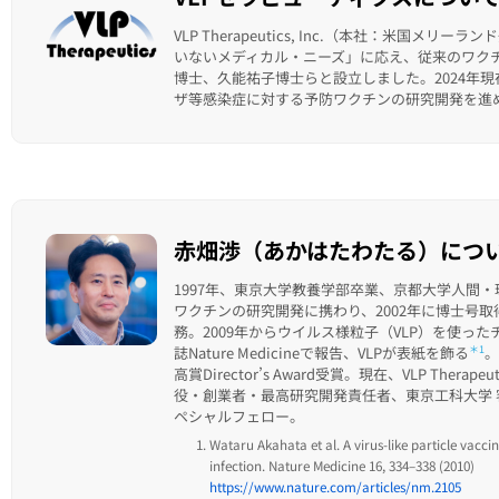
VLP Therapeutics, Inc.（本社：米国
いないメディカル・ニーズ」に応え、従来のワク
博士、久能祐子博士らと設立しました。2024年
ザ等感染症に対する予防ワクチンの研究開発を進
赤畑渉（あかはたわたる）につ
1997年、東京大学教養学部卒業、京都大学人間
ワクチンの研究開発に携わり、2002年に博士号取
務。2009年からウイルス様粒子（VLP）を使っ
誌Nature Medicineで報告、VLPが表紙を飾る
＊1
。
高賞Director’s Award受賞。現在、VLP Therapeu
役・創業者・最高研究開発責任者、東京工科大学 
ペシャルフェロー。
Wataru Akahata et al. A virus-like particle vac
infection. Nature Medicine 16, 334–338 (2010)
https://www.nature.com/articles/nm.2105